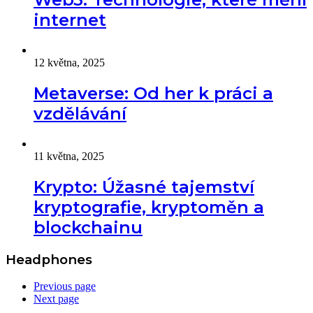
internet
Warning
: Undefined array key "title" in
/data/4/6/46fd8e38-74ac-
4126-ae35-ef4eeeeebf73/veneto-technologies.com/web/wp-
content/plugins/wm-video-playlists/includes/wmvp-
12 května, 2025
functions.php
on line
243
Metaverse: Od her k práci a
/data/4/6/46fd8e38-74ac-
246
4126-ae35-
" data-video-bg="https://www.venet
vzdělávání
ef4eeeeebf73/veneto-
technologies.com/wp-content/plugin
technologies.com/web/wp-
playlists/includes/admin/assets/imag
content/plugins/wm-video-
data-description="
playlists/includes/wmvp-
11 května, 2025
functions.php on line
Krypto: Úžasné tajemství
kryptografie, kryptoměn a
blockchainu
5
iphone6
02:24
7 srpna, 2026
Headphones
Previous page
Warning
: Undefined array key "title" in
/data/4/6/46fd8e38-74ac-
Next page
4126-ae35-ef4eeeeebf73/veneto-technologies.com/web/wp-