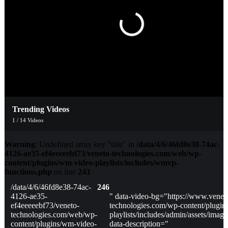
Trending Videos
1
/
14
Videos
Warning
: Undefined array key "title" in
/data/4/6/46fd8e38-74ac-
4126-ae35-ef4eeeeebf73/veneto-technologies.com/web/wp-
content/plugins/wm-video-playlists/includes/wmvp-
functions.php
on line
243
/data/4/6/46fd8e38-74ac-
246
4126-ae35-
" data-video-bg="https://www.venet
ef4eeeeebf73/veneto-
technologies.com/wp-content/plugin
technologies.com/web/wp-
playlists/includes/admin/assets/imag
content/plugins/wm-video-
data-description="