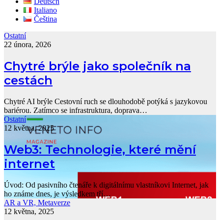
Deutsch
Italiano
Čeština
Ostatní
22 února, 2026
Chytré brýle jako společník na
cestách
Chytré AI brýle Cestovní ruch se dlouhodobě potýká s jazykovou
bariérou. Zatímco se infrastruktura, doprava…
Ostatní
12 května, 2025
Web3: Technologie, které mění
internet
Úvod: Od pasivního čtenáře k digitálnímu vlastníkovi Internet, jak
ho známe dnes, je výsledkem tří…
AR a VR, Metaverze
12 května, 2025